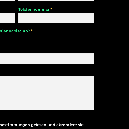
*
Telefonnummer
*
n/Cannabisclub?
zbestimmungen
gelesen und akzeptiere sie