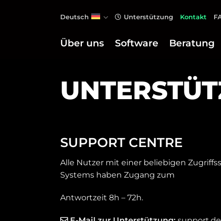
Zum
Deutsch
Unterstützung
Kontakt
F
Inhalt
springen
Über uns
Software
Beratung
UNTERSTÜT
SUPPORT CENTRE
Alle Nutzer mit einer beliebigen Zugriffs
Systems haben Zugang zum
Antwortzeit 8h – 72h.
E-Mail zur Unterstützung
:
support.d