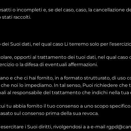
nesatti o incompleti e, se del caso, caso, la cancellazione d
stati raccolti.
ei Suoi dati, nel qual caso Li terremo solo per l’esercizio 
colare, opporti al trattamento dei tuoi dati, nel qual caso
ercizio o la difesa di eventuali affermazioni.
rdano e che ci hai fornito, in a formato strutturato, di us
a che noi lo impediamo. In tal senso, Puoi richiedere che
nali al responsabile del trattamento che indichi nella tu
 cui tu abbia fornito il tuo consenso a uno scopo specific
basato sul consenso prima della sua revoca.
sercitare i Suoi diritti, rivolgendosi a a e-mail rgpd