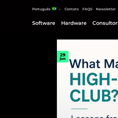
Skip
Português
Contato
FAQS
Newsletter
to
content
Software
Hardware
Consultor
29
jun