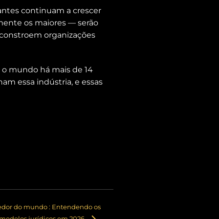
antes continuam a crescer
mente os maiores — serão
constroem organizações
o o mundo há mais de 14
am essa indústria, e essas
redor do mundo : Entendendo os
 modelos jurídicos em 2026