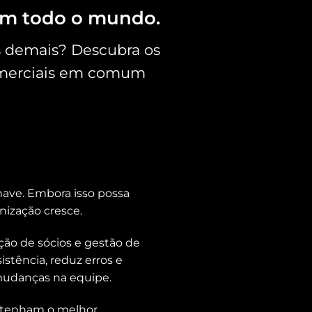
em todo o mundo.
s demais? Descubra os
 comerciais em comum
ve. Embora isso possa
nização cresce.
ação de sócios e gestão de
istência, reduz erros e
mudanças na equipe.
s tenham o melhor