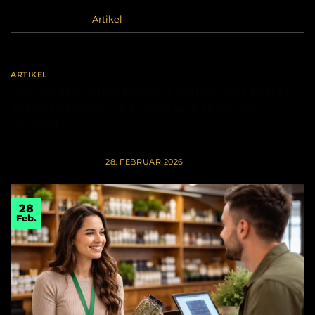
Veröffentlicht am
Artikel
ARTIKEL
Die versteckten Kosten schlechter Daten
in Cannabis-Clubs (und wie man sie
behebt)
VERÖFFENTLICHT AM
28. FEBRUAR 2026
28
Feb.