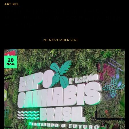
ARTIKEL
Hinter den Kulissen der größten Cannabis-
Messe Brasiliens: Wie CCS Brazil die Bühne
erobert hat
VERÖFFENTLICHT AM
28. NOVEMBER 2025
28
Nov.