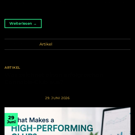
hat. Vom seit langem etablierten Social-Club-Modell
in […]
Weiterlesen
→
Veröffentlicht am
Artikel
ARTIKEL
Was zeichnet einen erfolgreichen
Cannabis-Club aus?
VERÖFFENTLICHT AM
29. JUNI 2026
29
Juni