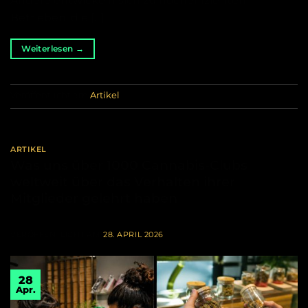
Andere entwickeln sich zu hocheffizienten
Betrieben, die […]
Weiterlesen
→
Veröffentlicht am
Artikel
ARTIKEL
Was uns über 1000 Cannabis-Clubs
weltweit über das Verhalten ihrer
Mitglieder gelehrt haben
VERÖFFENTLICHT AM
28. APRIL 2026
28
Apr.