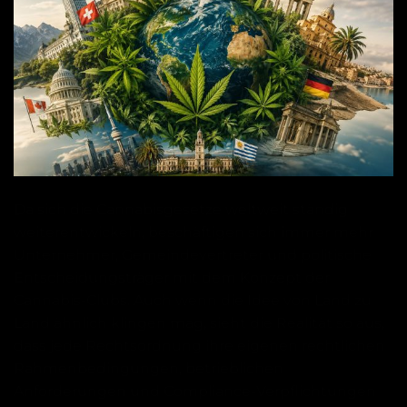
Da sich die Cannabisgesetze weltweit ständig
weiterentwickeln, beschäftigen sich immer mehr
Unternehmer, Gemeindevertreter und politische
Entscheidungsträger mit dem Konzept der
Cannabis-Clubs. Auch wenn die Idee von Land zu
Land ähnlich klingen mag, sieht die Realität so aus,
dass jede Rechtsordnung ihre eigenen rechtlichen
Rahmenbedingungen, betrieblichen
Anforderungen und Compliance-Verpflichtungen