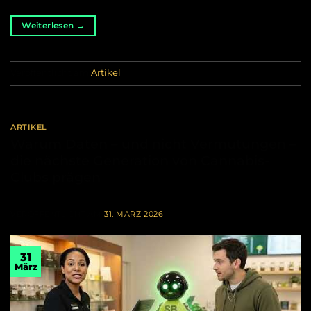
Weiterlesen
→
Veröffentlicht am
Artikel
ARTIKEL
Warum Daten – und nicht Vermutungen –
die nächste Generation von Cannabis-
Clubs prägen
VERÖFFENTLICHT AM
31. MÄRZ 2026
31
März