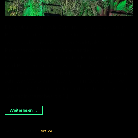
Die globale Cannabis-Community hat Brasilien im
Blick – und das aus gutem Grund. Mit einem schnell
wachsenden medizinischen Markt, aktiven
Patientenverbänden und einer der
leidenschaftlichsten Cannabis-Kulturen der Welt
wird Brasilien zu einem wichtigen Akteur in der
internationalen Cannabis-Entwicklung. In diesem
Jahr war CCS Brazil mittendrin im Geschehen. Von
der Unterstützung des legendären brasilianischen
Cannabis-Marsches bis […]
Weiterlesen
→
Veröffentlicht am
Artikel