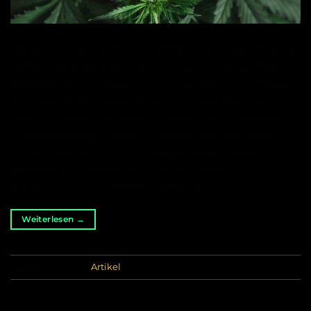
Warum die gewünschten Effekte wichtiger sind als
Zahlen Jahrelang galt der THC-Gehalt als ultimativer
Maßstab für die Qualität von Cannabis. Ein höherer
THC-Gehalt bedeutet oft eine höhere Nachfrage,
höhere Preise und höhere Erwartungen. Aktuelle
Forschungsergebnisse in Verbindung mit realen
Konsumdaten aus Clubs zeigen jedoch etwas
anderes: Ein höherer THC-Gehalt bedeutet nicht
automatisch ein besseres Erlebnis. […]
Weiterlesen
→
Veröffentlicht am
Artikel