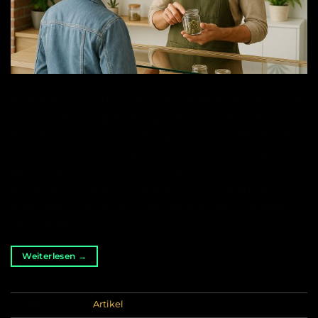
In jedem Cannabis-Club wird die Atmosphäre nicht
nur von den Mitgliedern geprägt, sondern auch von
dem Team, das sie empfängt und berät. Budtender
sind mehr als nur Mitarbeiter – sie sind Aufklärer,
Berater und oft die ersten freundlichen Gesichter,
denen ein Mitglied begegnet. Dieses Team zu
motivieren und zu unterstützen ist der Schlüssel
zur Schaffung […]
Weiterlesen
→
Veröffentlicht am
Artikel