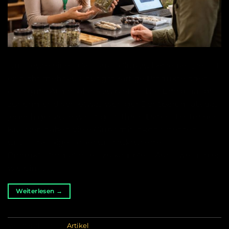
Um heute einen Cannabis-Club zu betreiben, reicht
es nicht mehr aus, nur großartige Produkte oder
eine gute Atmosphäre zu bieten. Der Erfolg hängt
zunehmend von etwas weniger Sichtbarem ab, das
jedoch genauso wichtig ist: Ihren Daten. Hinter den
Kulissen haben viele Clubs mit inkonsistenten,
unvollständigen oder unstrukturierten
Produktinformationen zu kämpfen. Auch wenn dies
wie ein […]
Weiterlesen
→
Veröffentlicht am
Artikel