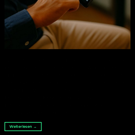
Wenn man heute einen modernen Cannabis-Club
betritt, fühlt es sich anders an. Die Atmosphäre ist
immer noch entspannt und persönlich, aber hinter
der Theke verändert die Technologie still und leise
die Art und Weise, wie Mitglieder miteinander in
Kontakt treten, Neues entdecken und ihre
Erfahrungen genießen. In der neuen Ära des
Clubmanagements geht es nicht […]
Weiterlesen
→