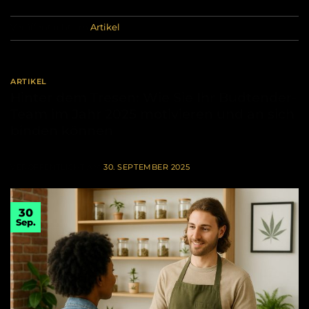
Veröffentlicht am
Artikel
ARTIKEL
Hinter dem Tresen: Wie Sie Ihr Budtender-
Team im Jahr 2025 motivieren und an sich
binden können
VERÖFFENTLICHT AM
30. SEPTEMBER 2025
30
Sep.