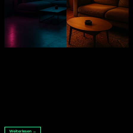
Betritt einen beliebigen Cannabis-Club und du
wirst sofort die Atmosphäre spüren. Einige Clubs
pulsieren mit Neonlicht und futuristischem
Minimalismus, während andere dich einladen, dich
in tiefe Sofas zu sinken, umgeben von Büchern,
Schallplatten oder Kunst. Die Mitglieder kommen
nicht nur wegen des Cannabis. Sie kommen wegen
der Geschichte, die dein Raum erzählt. In einem
hart […]
Weiterlesen
→