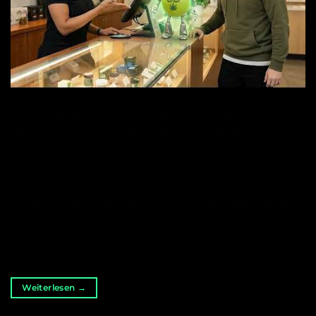
In den letzten Jahren wurden Cannabis-Clubs in
ganz Spanien viele „Lösungen“ angeboten, um zu
wachsen und sich zu verbessern. Manche
versprechen mehr Mitglieder. Andere bieten
generische Kassensysteme an, die aus dem
Einzelhandel umfunktioniert wurden. Aber nur sehr
wenige beantworten die eigentliche Frage: 👉 Was
funktioniert in Ihrem Club tatsächlich – und was
nicht? Denn in […]
Weiterlesen
→