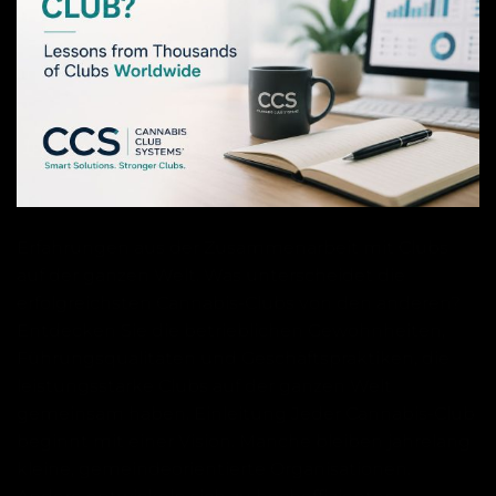
Erfahrungen aus der Zusammenarbeit mit Clubs
auf der ganzen Welt. Was unterscheidet die
erfolgreichsten Cannabis-Clubs von den anderen?
Entdecken Sie die betrieblichen Gewohnheiten,
Führungsqualitäten und Geschäftspraktiken, die
leistungsstarke Clubs auf der ganzen Welt
gemeinsam haben. Einleitung Jeder Cannabis-Club
beginnt mit einer Vision. Manche bleiben jahrelang
kleine, gemeindeorientierte Organisationen.