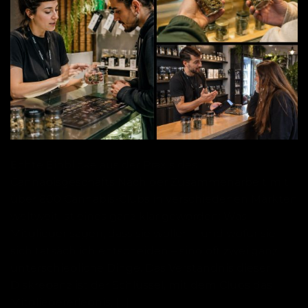
Echte Einblicke aus der Praxis des
Cannabisgeschäfts Nach der Zusammenarbeit mit
über 800 Cannabis-Clubs in verschiedenen Märkten
weltweit ist eines ganz klar geworden: Was
Mitglieder sagen, dass sie wollen – und wofür sie
sich tatsächlich entscheiden – sind oft zwei ganz
unterschiedliche Dinge. Das Verständnis dieser
Diskrepanz ist der Schlüssel, mit dem Clubs das
Mitgliedererlebnis, […]