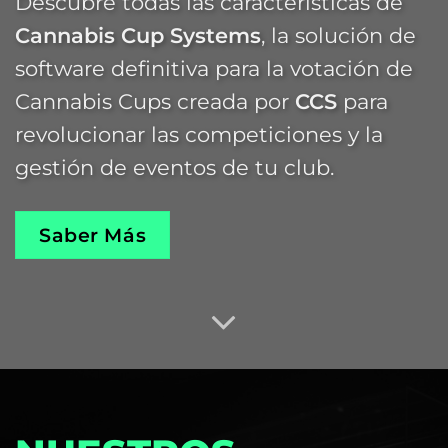
Descubre todas las características de
Cannabis Cup Systems
, la solución de
software definitiva para la votación de
Cannabis Cups creada por
CCS
para
revolucionar las competiciones y la
gestión de eventos de tu club.
Saber Más