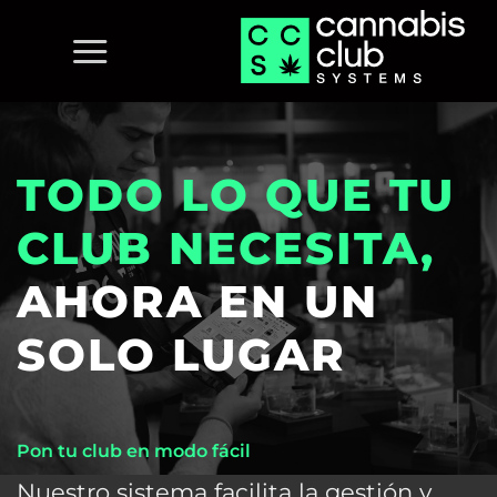
Saltar
al
contenido
TODO LO QUE TU
CLUB NECESITA,
AHORA EN UN
SOLO LUGAR
Pon tu club en modo fácil
Nuestro sistema facilita la gestión y