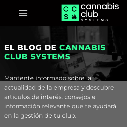
Saltar
al
contenido
EL BLOG DE
CANNABIS
CLUB SYSTEMS
Mantente informado sobre la
actualidad de la empresa y descubre
artículos de interés, consejos e
información relevante que te ayudará
en la gestión de tu club.