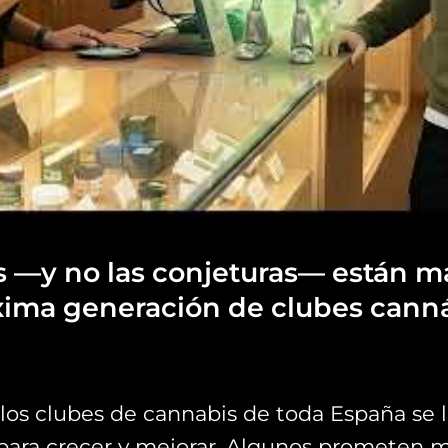
s —y no las conjeturas— están m
xima generación de clubes cann
 los clubes de cannabis de toda España se 
ara crecer y mejorar. Algunos prometen má