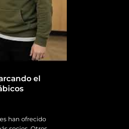
arcando el
ábicos
les han ofrecido
s socios. Otros