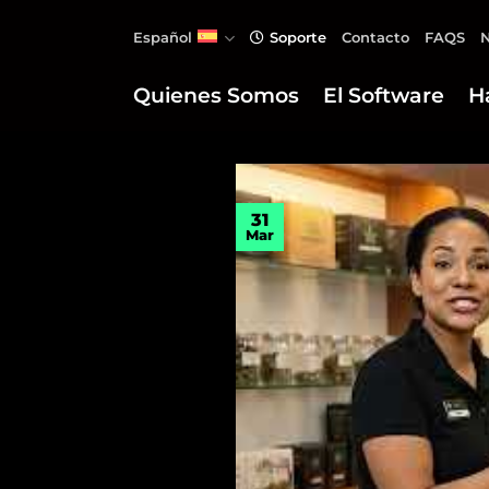
Saltar
Español
Soporte
Contacto
FAQS
N
al
contenido
Quienes Somos
El Software
H
31
Mar