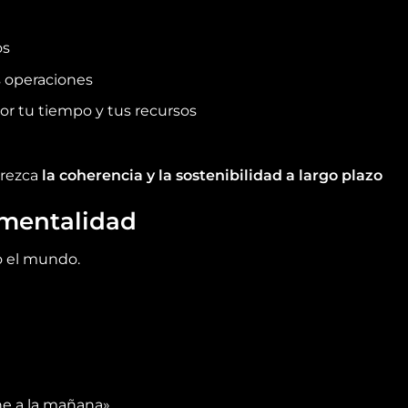
os
 operaciones
r tu tiempo y tus recursos
orezca
la coherencia y la sostenibilidad a largo plazo
mentalidad
o el mundo.
e a la mañana»