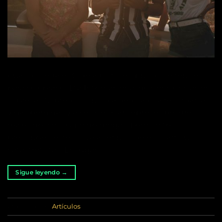
Cuando llega el 31 de agosto, el mundo se reúne
para celebrar el Día Internacional de Concienciación
sobre las Sobredosis: un día dedicado a recordar las
vidas perdidas y a concienciar sobre los peligros
reales del consumo de drogas. Pero no te
preocupes, éste no va a ser uno de esos artículos
catastrofistas. En lugar […]
Sigue leyendo
→
Publicado en
Artículos