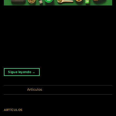
En los últimos años, el sector del cannabis ha
experimentado un cambio radical, pasando de ser
un tema tabú a convertirse en una fuerza cultural y
económica dominante. Esta revolución verde ha
desencadenado una plétora de tendencias que
están reconfigurando no sólo el sector, sino
también las actitudes de la sociedad hacia el
cannabis. Desde […]
Sigue leyendo
→
Publicado en
Artículos
ARTÍCULOS
Spannabis 2024: Una fusión de cultura