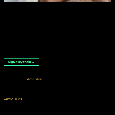
En los últimos años, el cannabis ha pasado de las
sombras al centro de atención, no sólo en la
medicina y el ocio, sino también en el mundo
culinario. Esta planta, durante mucho tiempo
estigmatizada e incomprendida, es ahora celebrada
por su versatilidad y potencial para revolucionar
nuestra forma de cocinar y comer. A medida […]
Sigue leyendo
→
Publicado en
Artículos
ARTÍCULOS
Navegando por el salvaje mundo de la
legislación sobre el cannabis en EEUU: