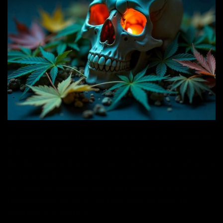
¡Feliz Halloween, diabólico lector! ¿Cómo no íbamos
a aprovechar esta oportunidad para enseñarte un
par de cosas sobre la conexión entre el cannabis y la
Víspera de Todos los Santos que, por cierto, es una
de nuestras excusas favoritas para soltarnos la
melena aquí en CCS? Así que coge tu pipa de
calabaza y echemos […]