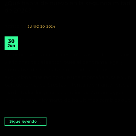
¿Qué habrá de nuevo en la segunda mitad
de 2024?
POSTED ON
JUNIO 30, 2024
30
Jun
Abróchense los cinturones entusiastas del cannabis
y aficionados del sector, pues el panorama legal y
normativo del cannabis en Estados Unidos
evoluciona más rápido que una montaña rusa en un
parque temático. Si estás intentando mantenerte al
día de todos los giros y cambios, basta con seguir
leyendo para informarte de los últimos cambios que
[…]
Sigue leyendo
→