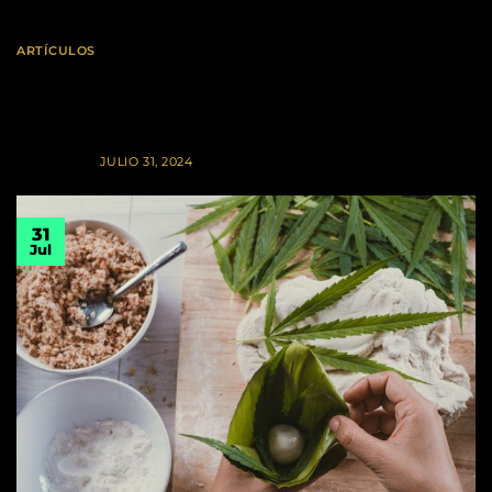
ARTÍCULOS
El cannabis en el mundo culinario: Una
sabrosa revolución
POSTED ON
JULIO 31, 2024
31
Jul