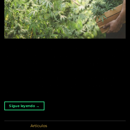
Con la llegada del equinoccio otoñal, cuando el día y
la noche son tan acogedores como dos guisantes
en una vaina, es hora de abrazar la magia del
cannabis y todos los deliciosos cambios que trae
consigo esta estación. Piensa que es la forma que
tiene la naturaleza de decir: «¡Disminuyamos la
velocidad y disfrutemos […]
Sigue leyendo
→
Publicado en
Artículos