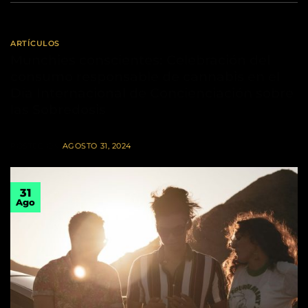
ARTÍCULOS
Munchies conscientes: Celebración del
consumo responsable de cannabis en el
Día Internacional de Concienciación sobre
las Sobredosis
POSTED ON
AGOSTO 31, 2024
31
Ago