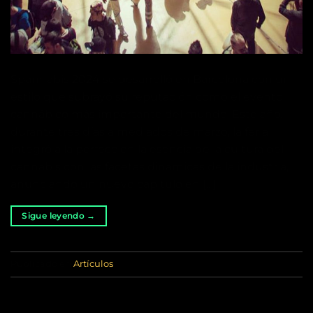
Spannabis 2024 se desarrolló en Barcelona con un
estilo que subrayó su reputación como el evento
cannábico más importante del mundo. Este año,
durante tres días a mediados de marzo, la feria
integró a la perfección la esencia de la cultura del
cannabis con las facetas dinámicas de la industria,
anunciando un nuevo capítulo en […]
Sigue leyendo
→
Publicado en
Artículos