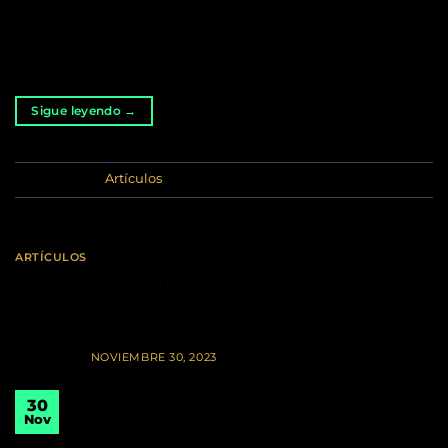
luz sobre sus usos, el cannabis es, sin duda, un tema
candente. Analicemos los principales hitos y
avances científicos que han […]
Sigue leyendo
→
Publicado en
Artículos
ARTÍCULOS
Tecnología y cannabis: Un maridaje
perfecto
POSTED ON
NOVIEMBRE 30, 2023
30
Nov