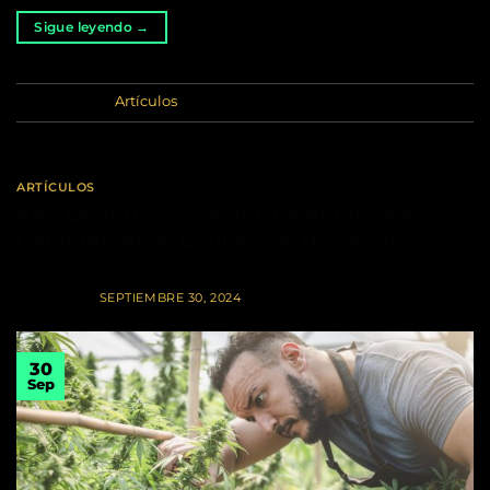
Sigue leyendo
→
Publicado en
Artículos
ARTÍCULOS
Alto Espíritu y Cosecha: Celebrando el
Cannabis en el Equinoccio de Otoño
POSTED ON
SEPTIEMBRE 30, 2024
30
Sep