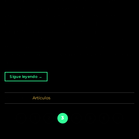
Hola, amigos entusiastas de la tecnología y el
cannabis. Hoy vamos a explorar un tema
apasionante: cómo la tecnología ha transformado
por completo el sector del cannabis. Desde los
elegantes dispensarios hasta las singulares
asociaciones privadas de cannabis en España, la
tecnología es el héroe anónimo que está
revolucionando nuestra experiencia con esta hierba
milenaria. […]
Sigue leyendo
→
Publicado en
Artículos
1
2
3
4
5
6