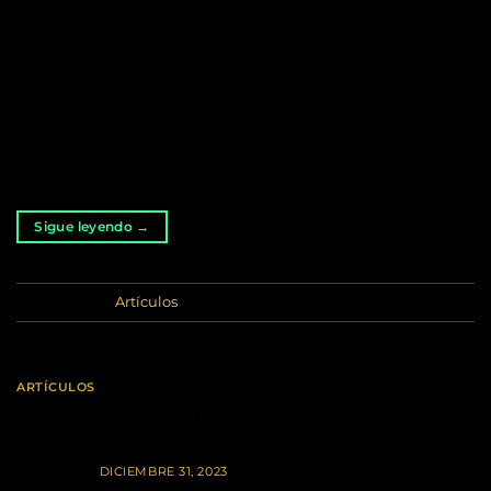
transforma anualmente Barcelona en un vibrante
centro de la cultura y la industria del cannabis. Este
festival polifacético, conocido por su exhaustiva
exploración del cannabis en varias dimensiones, no
sólo muestra los últimos avances en cannabis, sino
que también sirve como punto de encuentro
fundamental para entusiastas, profesionales […]
Sigue leyendo
→
Publicado en
Artículos
ARTÍCULOS
Panorama del cannabis: Análisis de 2023
POSTED ON
DICIEMBRE 31, 2023