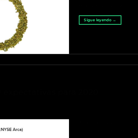
temporada navideña, […
Sigue leyendo
→
y expectativas para 2020
A que suena bien, verd
nos despedimos del año