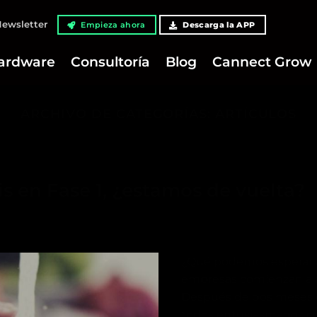
ewsletter
Empieza ahora
Descarga la APP
ardware
Consultoría
Blog
Cannect Grow
ARCHIVO DE CATEGORÍAS:
ARTÍCULOS
s en Fase 1, ¿estamos de vuelta?
¿Qué podemos esperar 
empresas comienzan a 
Después de dos meses 
todos entusiasmados con