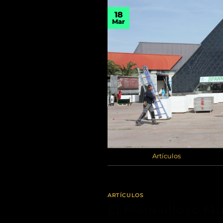
18
Mar
Publicado en
Artículos
ARTÍCULOS
El Maravilloso M