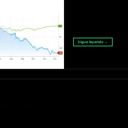
miramos hacia adelante
grandes expectativas a 
década. En todo el mun
están poniendo el cannab
creciente aceptación, e
Sigue leyendo
→
de cannabis?