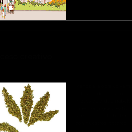
ceso creativo
Manos a la obra Volvemo
este año de nuestro bl
meses de arduo trabajo, 
nuestros jugos creativo
semanalmente historias 
con nuestros lectores.
mimado con muchos reg