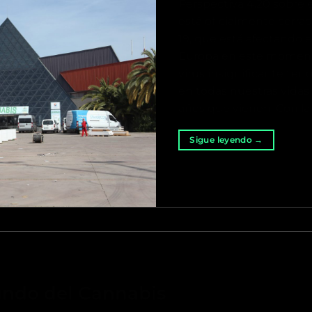
Perspectiva 4.20 sobre 
está oficialmente cerra
19, que está afectando
Europa en este momento
virus insignificante ten
en todas nuestras vidas 
años que vienen. Con la 
Sigue leyendo
→
undo del Cannabis