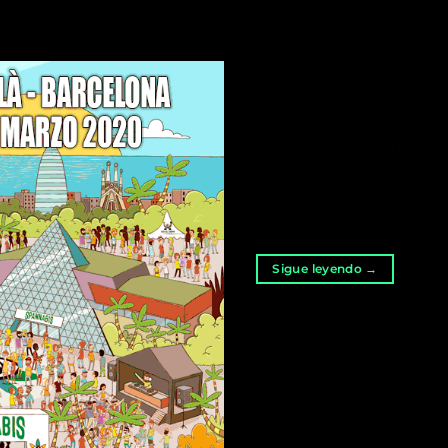
“Si quieres ver el Paraí
alrededor y lo verás.. 
tiene ningún misterio.”
para Spannabis 2020! Con
Spannabis a la vuelta de
prepara para este evento
entusiasmado con grand
Sigue leyendo
→