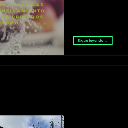
al menos una parte de l
supuesto, la industria 
también se está preparan
Sin embargo, […]
Sigue leyendo
→
s… Mis experiencias con el Covid-
Por Dave Spannabis 2020
cannabis más grande d