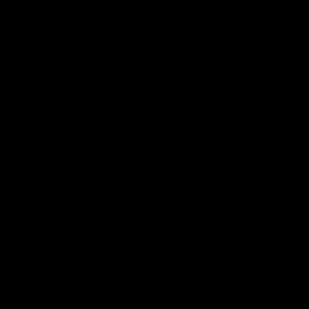
so, simplemente mira a tu
¿Quieres cambiar el mundo? No
 – Willy Wonka ¡Prepárate
 la 17ª edición de
 la esquina, Barcelona se
 masivo y todo el país está
es […]