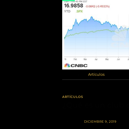
Publicado en
Artículos
ARTÍCULOS
¿Qué es un club 
POSTED ON
DICIEMBRE 9, 2019