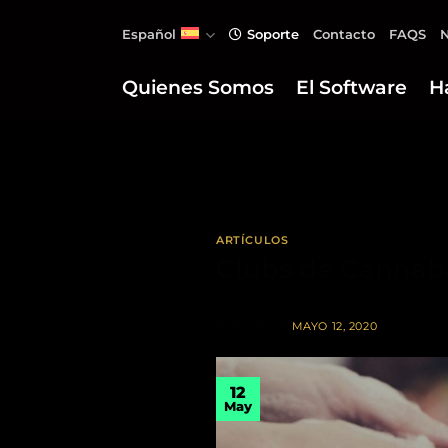
Saltar
Español
Soporte
Contacto
FAQS
N
al
contenido
Quienes Somos
El Software
H
ARTÍCULOS
Clubs de Cannabi
POSTED ON
MAYO 12, 2020
12
May