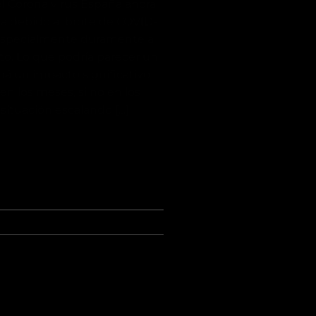
el Corona virus España ahora
da debido al brote de COVID-
 especialmente duramente a
. Lo que podría parecer un
drá un impacto significativo
en los meses, si no en los
situación escalando […]