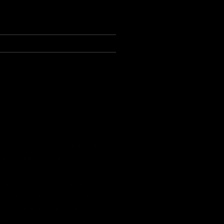
s con la primera publicación
og. Después de un par de
es hora de hacer fluir
s y compartir de nuevo
relacionadas al cannabis
 CannabisClubSystems ha sido
alos durante la pasada