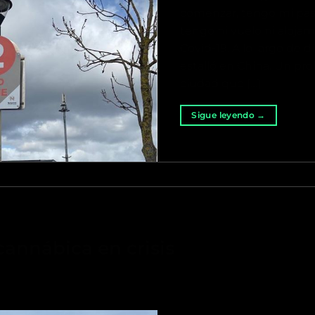
comenzar, tengo mi pase
tengo ni vuelo ni aloja
Covid-19. A lo largo de 
estalló en China. Un p
ciudad que […]
Sigue leyendo
→
annábica en crisis